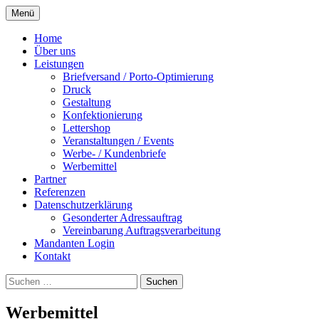
Zum
Menü
Inhalt
Werbe- und Marketingagentur
MSV Nieweg
springen
Home
Über uns
Leistungen
Briefversand / Porto-Optimierung
Druck
Gestaltung
Konfektionierung
Lettershop
Veranstaltungen / Events
Werbe- / Kundenbriefe
Werbemittel
Partner
Referenzen
Datenschutzerklärung
Gesonderter Adressauftrag
Vereinbarung Auftragsverarbeitung
Mandanten Login
Kontakt
Suchen
nach:
Werbemittel