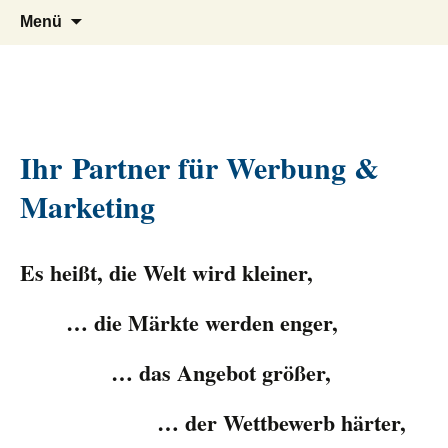
Werbe- und Marketingagentur
MSV Nieweg
Zum
Suchen
Menü
Inhalt
nach:
springen
Ihr
Partner für Werbung &
Marketing
Es heißt, die Welt wird kleiner,
… die Märkte werden enger,
… das Angebot größer,
… der Wettbewerb härter,